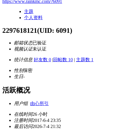
https://www.rainkmc.com/?6091
主题
个人资料
2297618121
(UID: 6091)
邮箱状态
已验证
视频认证
未认证
统计信息
好友数 0
|
回帖数 10
|
主题数 1
性别
保密
生日
-
活跃概况
用户组
由心所引
在线时间
26 小时
注册时间
2017-6-4 23:35
最后访问
2026-7-4 21:32