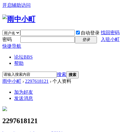
开启辅助访问
找回密码
自动登录
密码
入驻小町
登录
快捷导航
论坛
BBS
帮助
搜索
搜索
雨中小町
›
2297618121
›
个人资料
加为好友
发送消息
2297618121