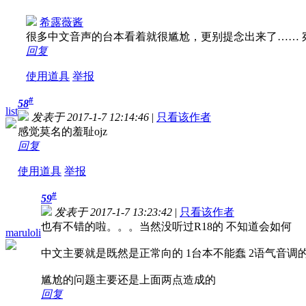
希露薇酱
很多中文音声的台本看着就很尴尬，更别提念出来了……
回复
使用道具
举报
#
58
list
发表于 2017-1-7 12:14:46
|
只看该作者
感觉莫名的羞耻ojz
回复
使用道具
举报
#
59
发表于 2017-1-7 13:23:42
|
只看该作者
也有不错的啦。。。当然没听过R18的 不知道会如何
maruloli
中文主要就是既然是正常向的 1台本不能蠢 2语气音调的
尴尬的问题主要还是上面两点造成的
回复