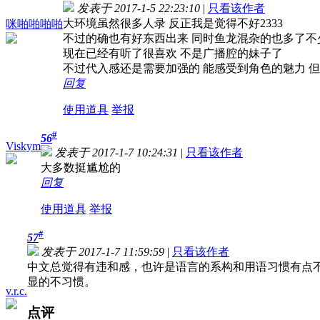
发表于 2017-1-5 22:23:10
|
只看该作者
大环境虽然很多人录 反正我是觉得不好2333
咪啪啪啪啪
不过的确也有好东西出来 同时鱼龙混杂的也多了不
现在已经有听了很喜欢 不是广播腔的妹子了
不过代入感还是需要加强的 能感受到角色的魅力 
回复
使用道具
举报
#
56
Viskym
发表于 2017-1-7 10:24:31
|
只看该作者
大多数挺尴尬的
回复
使用道具
举报
#
57
发表于 2017-1-7 11:59:59
|
只看该作者
中文总觉得有违和感，也许是语言的系构和用语习惯有点不
显的不习惯。
v.r.c.
点评