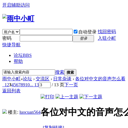
开启辅助访问
找回密码
自动登录
密码
入驻小町
登录
快捷导航
论坛
BBS
帮助
搜索
搜索
雨中小町
»
论坛
›
交流区
›
日常杂谈
›
各位对中文的音声怎么看
1
2
3
4
5
6
7
8
9
10
... 13
/ 13 页
下一页
返回列表
各位对中文的音声怎
楼主:
luocuan564
[复制链接]