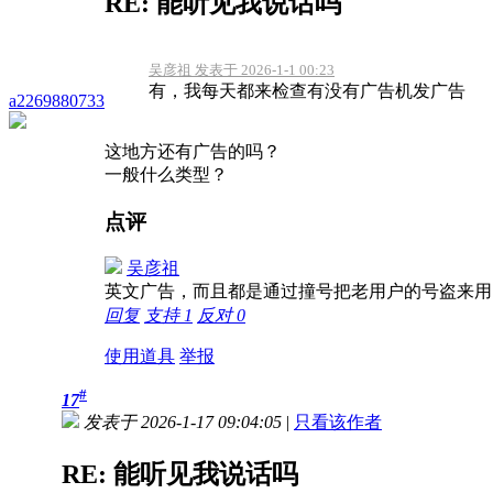
RE: 能听见我说话吗
吴彦祖 发表于 2026-1-1 00:23
有，我每天都来检查有没有广告机发广告
a2269880733
这地方还有广告的吗？
一般什么类型？
点评
吴彦祖
英文广告，而且都是通过撞号把老用户的号盗来
回复
支持
1
反对
0
使用道具
举报
#
17
发表于 2026-1-17 09:04:05
|
只看该作者
RE: 能听见我说话吗