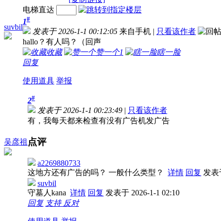
电梯直达
#
1
suvbil
发表于 2026-1-1 00:12:05
来自手机
|
只看该作者
hallo？有人吗？（回声
收藏
赞一个
1
瞎一脸
回复
使用道具
举报
#
2
发表于 2026-1-1 00:23:49
|
只看该作者
有，我每天都来检查有没有广告机发广告
点评
吴彦祖
a2269880733
这地方还有广告的吗？ 一般什么类型？
详情
回复
发表于 
suvbil
守墓人kana
详情
回复
发表于 2026-1-1 02:10
回复
支持
反对