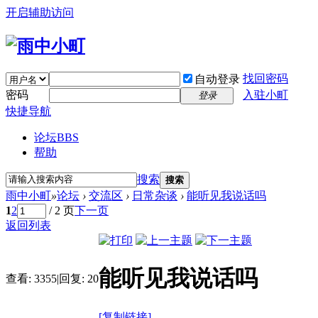
开启辅助访问
找回密码
自动登录
密码
入驻小町
登录
快捷导航
论坛
BBS
帮助
搜索
搜索
雨中小町
»
论坛
›
交流区
›
日常杂谈
›
能听见我说话吗
1
2
/ 2 页
下一页
返回列表
能听见我说话吗
查看:
3355
|
回复:
20
[复制链接]