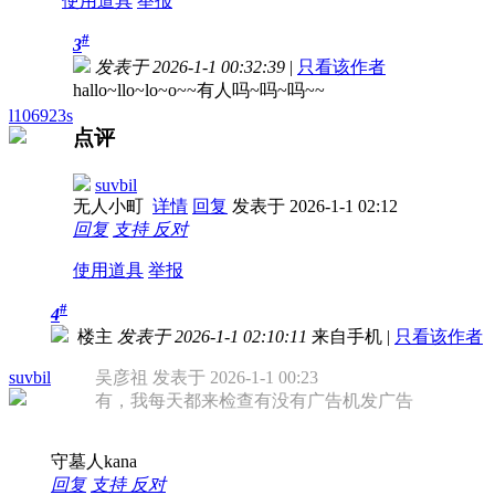
使用道具
举报
#
3
发表于 2026-1-1 00:32:39
|
只看该作者
hallo~llo~lo~o~~有人吗~吗~吗~~
l106923s
点评
suvbil
无人小町
详情
回复
发表于 2026-1-1 02:12
回复
支持
反对
使用道具
举报
#
4
楼主
发表于 2026-1-1 02:10:11
来自手机
|
只看该作者
suvbil
吴彦祖 发表于 2026-1-1 00:23
有，我每天都来检查有没有广告机发广告
守墓人kana
回复
支持
反对