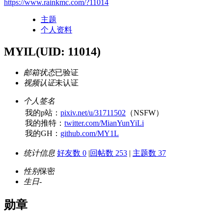
https://www.rainkmc.com/?11014
主题
个人资料
MYIL
(UID: 11014)
邮箱状态
已验证
视频认证
未认证
个人签名
我的p站：
pixiv.net/u/31711502
（NSFW）
我的推特：
twitter.com/MianYunYiLi
我的GH：
github.com/MY1L
统计信息
好友数 0
|
回帖数 253
|
主题数 37
性别
保密
生日
-
勋章