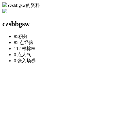
czsbbgsw的资料
czsbbgsw
85
积分
85 点
经验
112 根
棉棒
0 点
人气
0 张
入场券