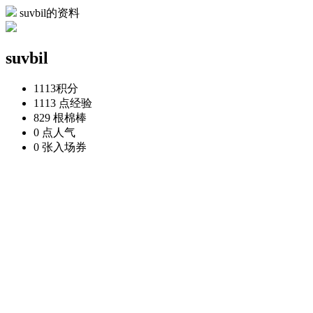
suvbil的资料
suvbil
1113
积分
1113 点
经验
829 根
棉棒
0 点
人气
0 张
入场券