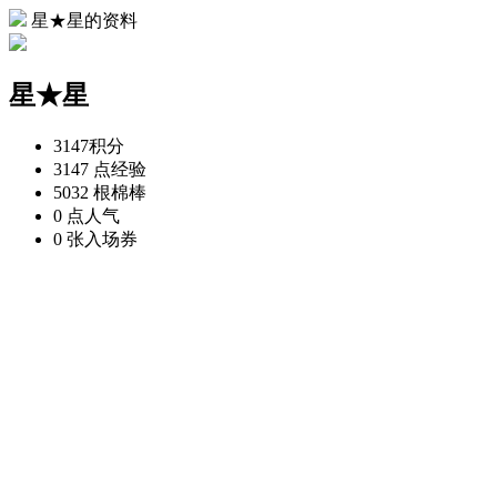
星★星的资料
星★星
3147
积分
3147 点
经验
5032 根
棉棒
0 点
人气
0 张
入场券