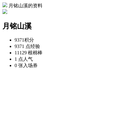
月铭山溪的资料
月铭山溪
9371
积分
9371 点
经验
11129 根
棉棒
1 点
人气
0 张
入场券