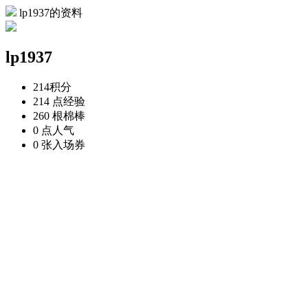
lp1937的资料
lp1937
214
积分
214 点
经验
260 根
棉棒
0 点
人气
0 张
入场券